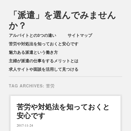
「派遣」を選んでみません
か？
Main menu
Skip
アルバイトとの3つの違い
サイトマップ
to
苦労や対処法を知っておくと安心です
content
魅力ある派遣という働き方
主婦が派遣の仕事をするメリットとは
求人サイトや面談を活用して見つける
TAG ARCHIVES:
苦労
苦労や対処法を知っておくと
安心です
2017-11-24